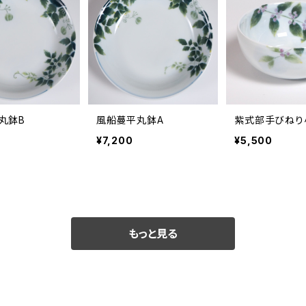
丸鉢B
風船蔓平丸鉢A
紫式部手びねり
¥7,200
¥5,500
もっと見る