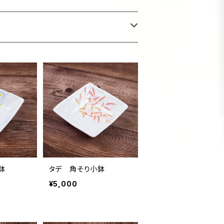
鉢
タデ 角そり小鉢
¥5,000