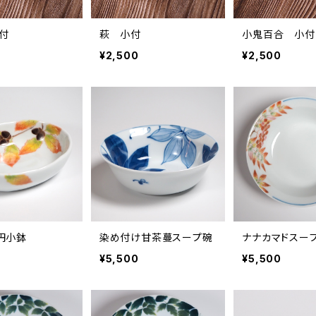
付
萩 小付
小鬼百合 小付
¥2,500
¥2,500
円小鉢
染め付け甘茶蔓スープ碗
ナナカマドスー
¥5,500
¥5,500