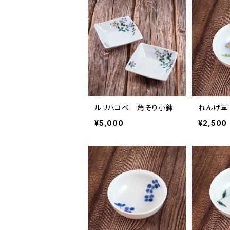
その他鉢
角深皿
コーヒーカップ・ティーカップ
楕円小鉢
大皿
その他
小鉢
和皿
ルリハコベ 角そり小鉢
れんげ草
¥5,000
¥2,500