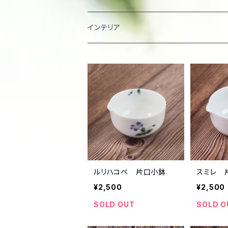
楕円大鉢
皿
箸置き
インテリア
賜り
七寸皿（ケーキ皿）
カップ
アクセサリー
陶額
多用ボール
小皿
タンブラー
酒器
壺
ボール
楕円皿
マグカップ
ぐい呑み･杯
茶碗
花器
平丸鉢
パン皿
湯飲み･コップ
徳利
茶漬け・茶碗・くらわんか碗
茶器
人形・置物
スープ碗
ルリハコベ 片口小鉢
スミレ 
八寸皿
煎茶
急須･ティーポット・湯冷まし
その他
その他
¥2,500
¥2,500
角そり鉢
長角皿
カフェオレボール
SOLD OUT
SOLD O