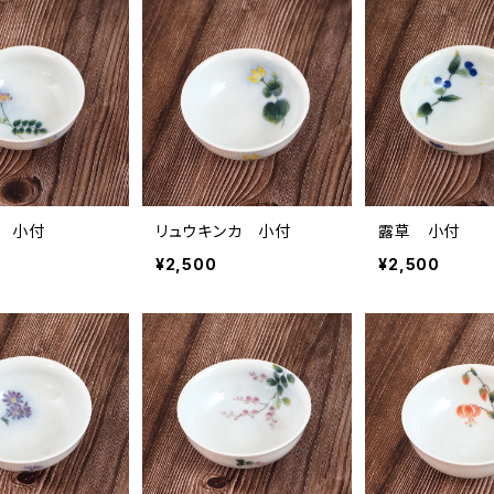
 小付
リュウキンカ 小付
露草 小付
¥2,500
¥2,500