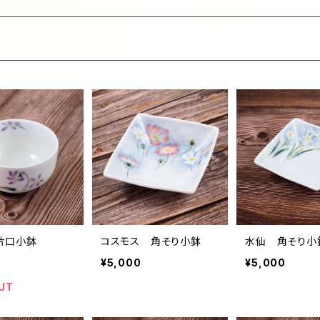
片口小鉢
コスモス 角そり小鉢
水仙 角そり小
¥5,000
¥5,000
UT