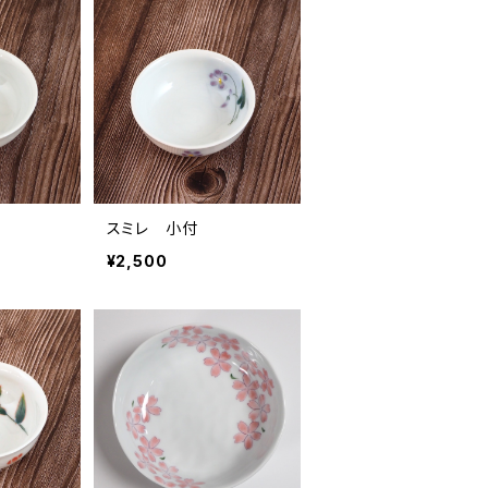
スミレ 小付
¥2,500