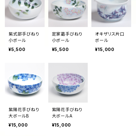
小皿
タンブラー
酒器
壺
ボール
楕円皿
マグカップ
ぐい呑み･杯
茶碗
花器
紫式部手びねり
定家葛手びねり
オキザリス片口
平丸鉢
パン皿
湯飲み･コップ
徳利
茶漬け・茶碗・くらわんか碗
茶器
人形・置物
小ボール
小ボール
ボール
¥5,500
¥5,500
¥15,000
スープ碗
八寸皿
煎茶
急須･ティーポット・湯冷まし
その他
その他
角そり鉢
長角皿
カフェオレボール
その他鉢
角深皿
コーヒーカップ・ティーカップ
楕円小鉢
大皿
その他
紫陽花手びねり
紫陽花手びねり
大ボールB
大ボールA
小鉢
和皿
¥15,000
¥15,000