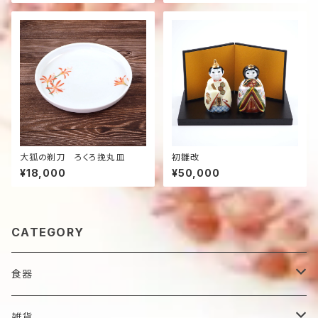
大狐の剃刀 ろくろ挽丸皿
初雛改
¥18,000
¥50,000
CATEGORY
食器
鉢
雑貨