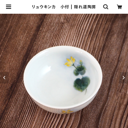
リュウキンカ 小付 | 隠れ道陶房