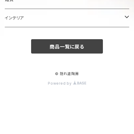
楕円大鉢
皿
箸置き
インテリア
賜り
七寸皿（ケーキ皿）
カップ
アクセサリー
陶額
商品一覧に戻る
多用ボール
小皿
タンブラー
酒器
壺
ボール
楕円皿
マグカップ
ぐい呑み･杯
茶碗
花器
© 隠れ道陶房
Powered by
平丸鉢
パン皿
湯飲み･コップ
徳利
茶漬け・茶碗・くらわんか碗
茶器
人形・置物
スープ碗
八寸皿
煎茶
急須･ティーポット・湯冷まし
その他
その他
角そり鉢
長角皿
カフェオレボール