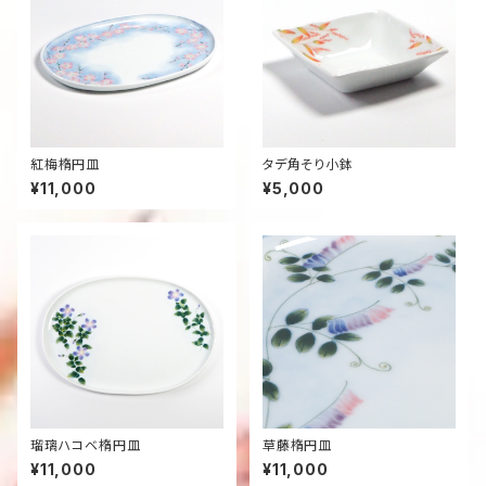
紅梅楕円皿
タデ角そり小鉢
¥11,000
¥5,000
瑠璃ハコベ楕円皿
草藤楕円皿
¥11,000
¥11,000