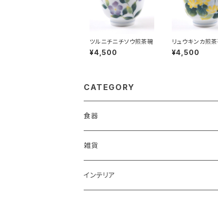
ツルニチニチソウ煎茶碗
リュウキンカ煎茶
¥4,500
¥4,500
CATEGORY
食器
鉢
雑貨
楕円大鉢
皿
箸置き
インテリア
賜り
七寸皿（ケーキ皿）
カップ
アクセサリー
陶額