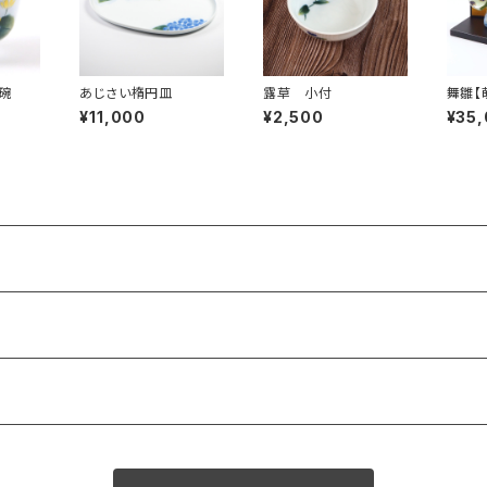
碗
あじさい楕円皿
露草 小付
舞雛【
¥11,000
¥2,500
¥35