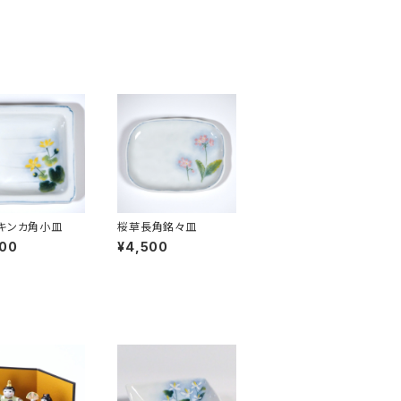
キンカ角小皿
桜草長角銘々皿
000
¥4,500