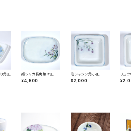
作り角皿
姫シャガ長角銘々皿
岩シャジン角小皿
リュウ
¥4,500
¥2,000
¥2,