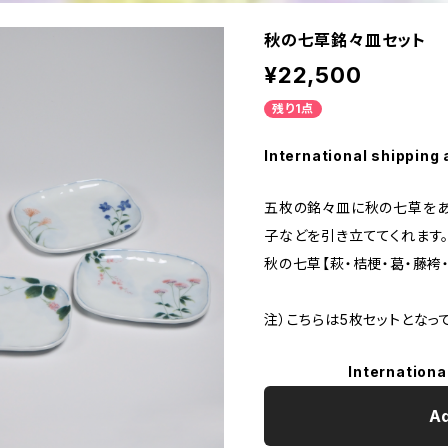
秋の七草銘々皿セット
¥22,500
残り1点
International shipping 
五枚の銘々皿に秋の七草をあ
子などを引き立ててくれます
秋の七草【萩・桔梗・葛・藤袴
注）こちらは5枚セットとなっ
Internationa
Ad