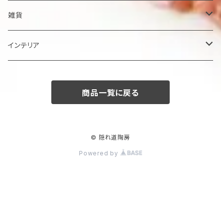
鉢
雑貨
楕円大鉢
皿
箸置き
インテリア
賜り
七寸皿（ケーキ皿）
カップ
アクセサリー
陶額
商品一覧に戻る
多用ボール
小皿
タンブラー
酒器
壺
ボール
楕円皿
マグカップ
ぐい呑み･杯
茶碗
花器
© 隠れ道陶房
Powered by
平丸鉢
パン皿
湯飲み･コップ
徳利
茶漬け・茶碗・くらわんか碗
茶器
人形・置物
スープ碗
八寸皿
煎茶
急須･ティーポット・湯冷まし
その他
その他
角そり鉢
長角皿
カフェオレボール