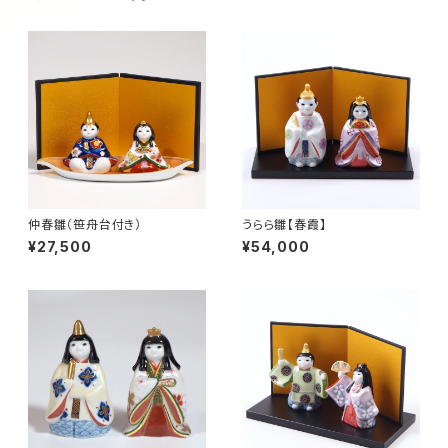
仲春雛（笹舟台付き）
うらら雛【春霞】
¥27,500
¥54,000