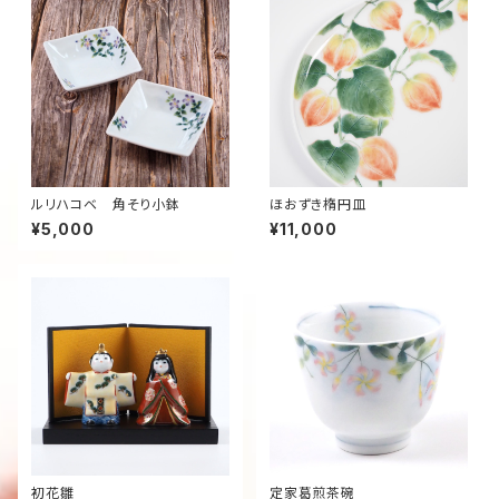
ルリハコベ 角そり小鉢
ほおずき楕円皿
¥5,000
¥11,000
初花雛
定家葛煎茶碗