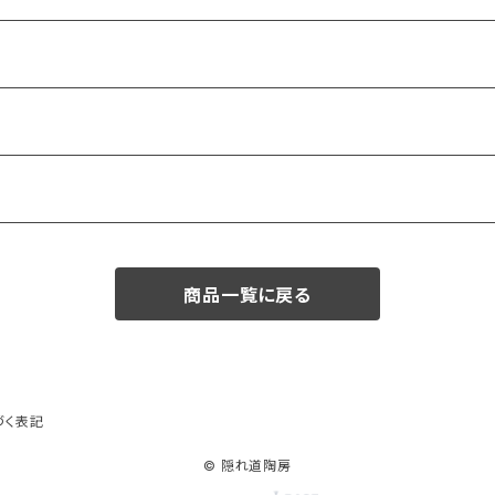
商品一覧に戻る
づく表記
© 隠れ道陶房