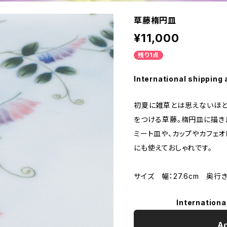
草藤楕円皿
¥11,000
残り1点
International shipping 
初夏に雑草とは思えないほど
をつける草藤。楕円皿に描き
ミート皿や、カップやカフェ
にも使えておしゃれです。
サイズ 幅：27.6cm 奥行き：
Internationa
Ad