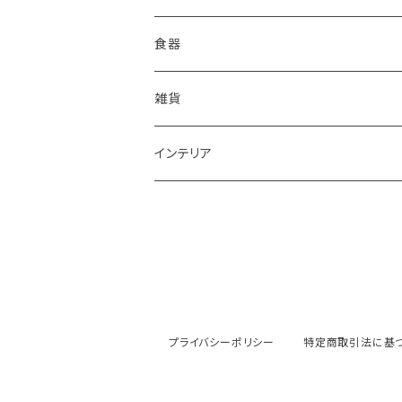
食器
鉢
雑貨
楕円大鉢
皿
箸置き
インテリア
賜り
七寸皿（ケーキ皿）
カップ
アクセサリー
陶額
多用ボール
小皿
タンブラー
酒器
壺
ボール
楕円皿
マグカップ
ぐい呑み･杯
茶碗
花器
プライバシーポリシー
特定商取引法に基
平丸鉢
パン皿
湯飲み･コップ
徳利
茶漬け・茶碗・くらわんか碗
茶器
人形・置物