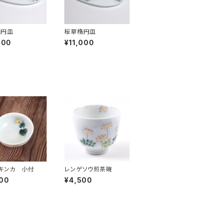
楕円皿
桜草楕円皿
000
¥11,000
キンカ 小付
レンゲソウ煎茶碗
00
¥4,500