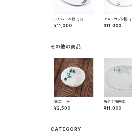
ルリハコベ楕円皿
アメリカヅタ楕円
¥11,000
¥11,000
その他の商品
露草 小付
桜タデ楕円皿
¥2,500
¥11,000
CATEGORY