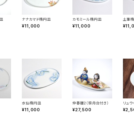
皿
ナナカマド楕円皿
カモミール楕円皿
土筆
¥11,000
¥11,000
¥11,
水仙楕円皿
仲春雛2（笹舟台付き）
リュウ
¥11,000
¥27,500
¥2,5