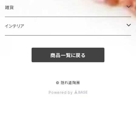
鉢
雑貨
楕円大鉢
皿
箸置き
インテリア
賜り
七寸皿（ケーキ皿）
カップ
アクセサリー
陶額
商品一覧に戻る
多用ボール
小皿
タンブラー
酒器
壺
ボール
楕円皿
マグカップ
ぐい呑み･杯
茶碗
花器
© 隠れ道陶房
Powered by
平丸鉢
パン皿
湯飲み･コップ
徳利
茶漬け・茶碗・くらわんか碗
茶器
人形・置物
スープ碗
八寸皿
煎茶
急須･ティーポット・湯冷まし
その他
その他
角そり鉢
長角皿
カフェオレボール