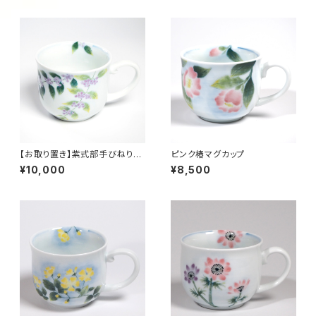
【お取り置き】紫式部手びねりマ
ピンク椿マグカップ
グカップ
¥10,000
¥8,500