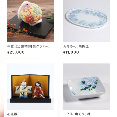
干支【巳】置物（紅葉グラデーシ
カモミール楕円皿
ョン）
¥25,000
¥11,000
初花雛
ドクダミ角そり小鉢