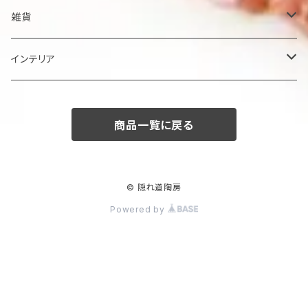
鉢
雑貨
楕円大鉢
皿
箸置き
インテリア
賜り
七寸皿（ケーキ皿）
カップ
アクセサリー
陶額
商品一覧に戻る
多用ボール
小皿
タンブラー
酒器
壺
ボール
楕円皿
マグカップ
ぐい呑み･杯
茶碗
花器
© 隠れ道陶房
Powered by
平丸鉢
パン皿
湯飲み･コップ
徳利
茶漬け・茶碗・くらわんか碗
茶器
人形・置物
スープ碗
八寸皿
煎茶
急須･ティーポット・湯冷まし
その他
その他
角そり鉢
長角皿
カフェオレボール