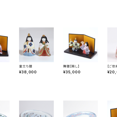
童立ち雛
舞雛【萌し】
【ご依
女雛の
¥38,000
¥35,000
¥20