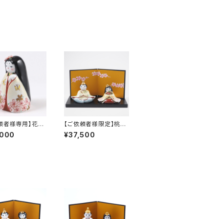
頼者様専用】花童
【ご依頼者様限定】桃見
み（アウトレット）
月雛（梅花散らし）波桃
,000
¥37,500
手描き屏風セット