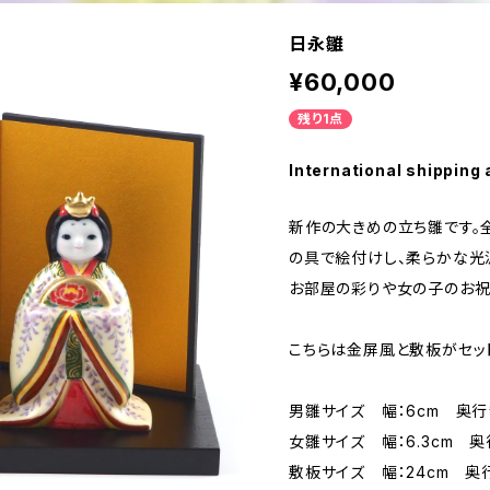
日永雛
¥60,000
残り1点
International shipping 
新作の大きめの立ち雛です。
の具で絵付けし、柔らかな光
お部屋の彩りや女の子のお祝
こちらは金屏風と敷板がセッ
男雛サイズ 幅：6cm 奥行き：5
女雛サイズ 幅：6.3cm 奥行き
敷板サイズ 幅：24cm 奥行き