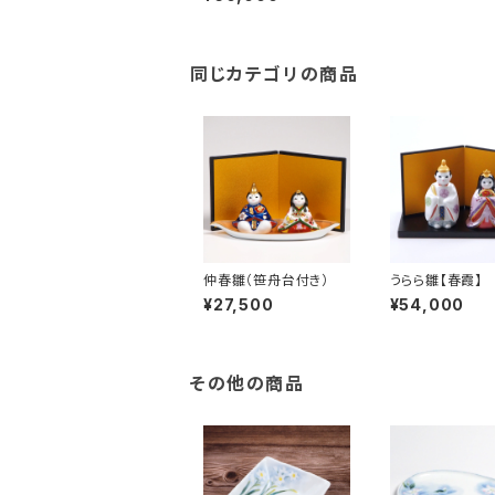
同じカテゴリの商品
仲春雛（笹舟台付き）
うらら雛【春霞】
¥27,500
¥54,000
その他の商品