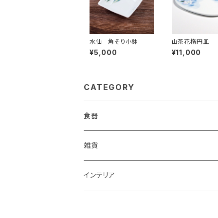
水仙 角そり小鉢
山茶花楕円皿
¥5,000
¥11,000
CATEGORY
食器
鉢
雑貨
楕円大鉢
皿
箸置き
インテリア
賜り
七寸皿（ケーキ皿）
カップ
アクセサリー
陶額