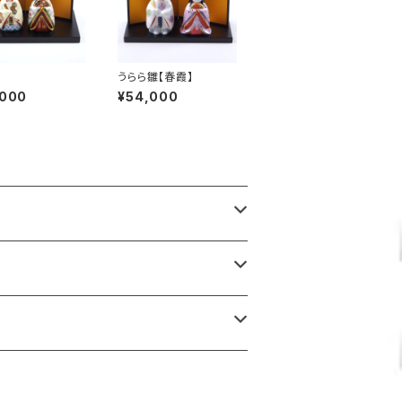
改
うらら雛【春霞】
,000
¥54,000