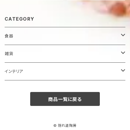
CATEGORY
食器
鉢
雑貨
楕円大鉢
皿
箸置き
インテリア
賜り
七寸皿（ケーキ皿）
カップ
アクセサリー
陶額
商品一覧に戻る
多用ボール
小皿
タンブラー
酒器
壺
ボール
楕円皿
マグカップ
ぐい呑み･杯
茶碗
花器
© 隠れ道陶房