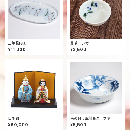
土筆楕円皿
露草 小付
¥11,000
¥2,500
日永雛
染め付け風船葛スープ碗
¥60,000
¥5,500