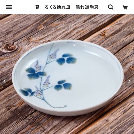
葛 ろくろ挽丸皿 | 隠れ道陶房