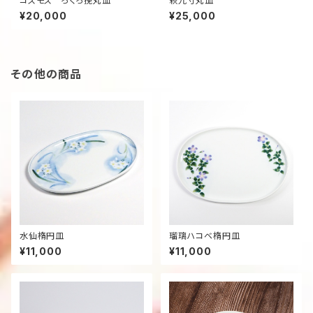
コスモス ろくろ挽丸皿
萩九寸丸皿
¥20,000
¥25,000
その他の商品
水仙楕円皿
瑠璃ハコベ楕円皿
¥11,000
¥11,000