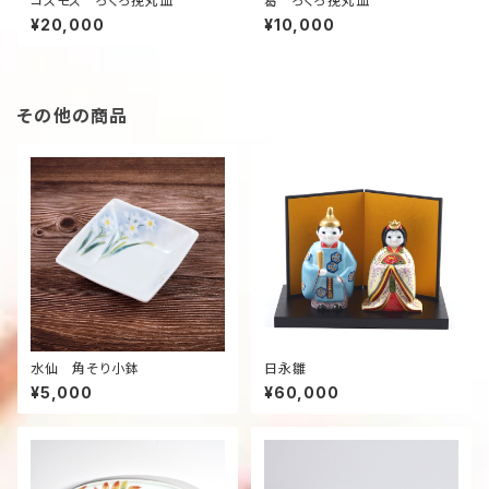
コスモス ろくろ挽丸皿
葛 ろくろ挽丸皿
¥20,000
¥10,000
その他の商品
水仙 角そり小鉢
日永雛
¥5,000
¥60,000