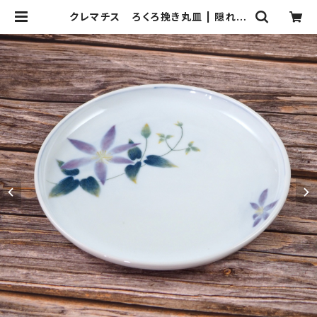
クレマチス ろくろ挽き丸皿 | 隠れ道
陶房