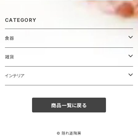
CATEGORY
食器
鉢
雑貨
楕円大鉢
皿
箸置き
インテリア
賜り
七寸皿（ケーキ皿）
カップ
アクセサリー
陶額
商品一覧に戻る
多用ボール
小皿
タンブラー
酒器
壺
ボール
楕円皿
マグカップ
ぐい呑み･杯
茶碗
花器
© 隠れ道陶房