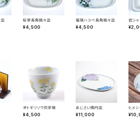
々皿
桜草長角銘々皿
瑠璃ハコベ長角銘々皿
岩シャ
¥4,500
¥4,500
¥2,
オトギリソウ煎茶碗
あじさい楕円皿
ヒメシ
皿
¥4,500
¥11,000
¥10,