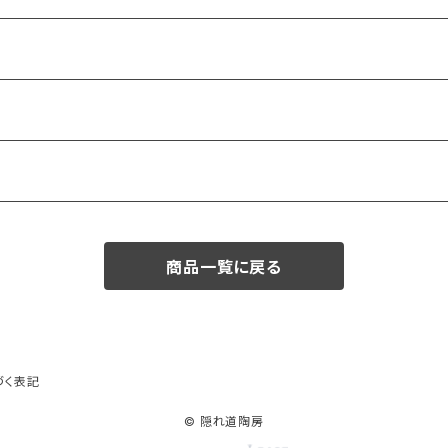
商品一覧に戻る
づく表記
© 隠れ道陶房