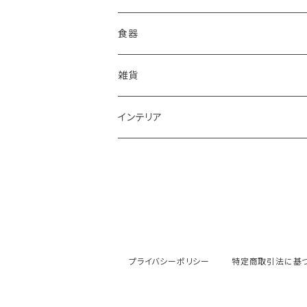
食器
鉢
雑貨
楕円大鉢
皿
箸置き
インテリア
賜り
七寸皿（ケーキ皿）
カップ
アクセサリー
陶額
多用ボール
小皿
タンブラー
酒器
壺
ボール
楕円皿
マグカップ
ぐい呑み･杯
茶碗
花器
プライバシーポリシー
特定商取引法に基
平丸鉢
パン皿
湯飲み･コップ
徳利
茶漬け・茶碗・くらわんか碗
茶器
人形・置物