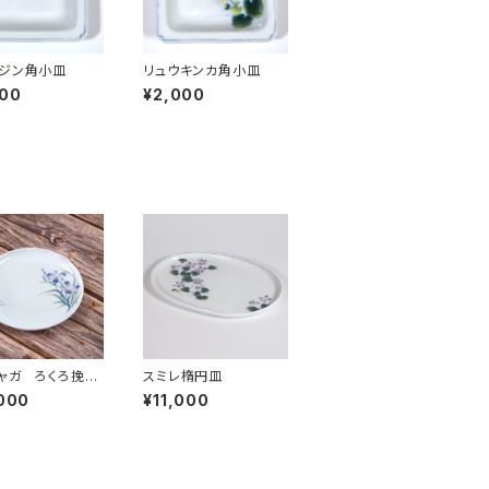
ジン角小皿
リュウキンカ角小皿
000
¥2,000
ャガ ろくろ挽丸
スミレ楕円皿
000
¥11,000