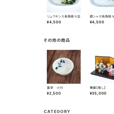
リュウキンカ長角銘々皿
姫シャガ長角銘
¥4,500
¥4,500
その他の商品
露草 小付
舞雛【萌し】
¥2,500
¥35,000
CATEGORY