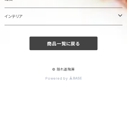
楕円大鉢
皿
箸置き
インテリア
賜り
七寸皿（ケーキ皿）
カップ
アクセサリー
陶額
商品一覧に戻る
多用ボール
小皿
タンブラー
酒器
壺
ボール
楕円皿
マグカップ
ぐい呑み･杯
茶碗
花器
© 隠れ道陶房
Powered by
平丸鉢
パン皿
湯飲み･コップ
徳利
茶漬け・茶碗・くらわんか碗
茶器
人形・置物
スープ碗
八寸皿
煎茶
急須･ティーポット・湯冷まし
その他
その他
角そり鉢
長角皿
カフェオレボール