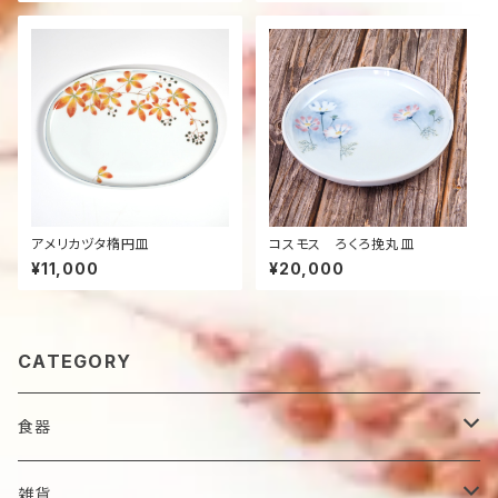
アメリカヅタ楕円皿
コスモス ろくろ挽丸皿
¥11,000
¥20,000
CATEGORY
食器
鉢
雑貨