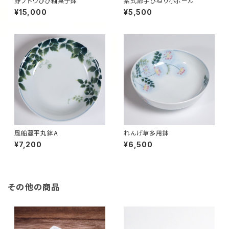
野ブドウひび釉菓子鉢
紫式部手びねり小ボール
¥15,000
¥5,500
風船蔓平丸鉢A
れんげ草多用鉢
¥7,200
¥6,500
その他の商品