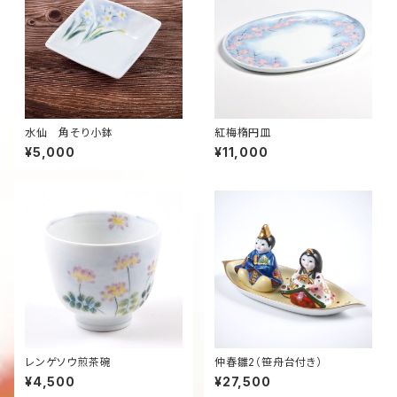
水仙 角そり小鉢
紅梅楕円皿
¥5,000
¥11,000
レンゲソウ煎茶碗
仲春雛2（笹舟台付き）
¥4,500
¥27,500