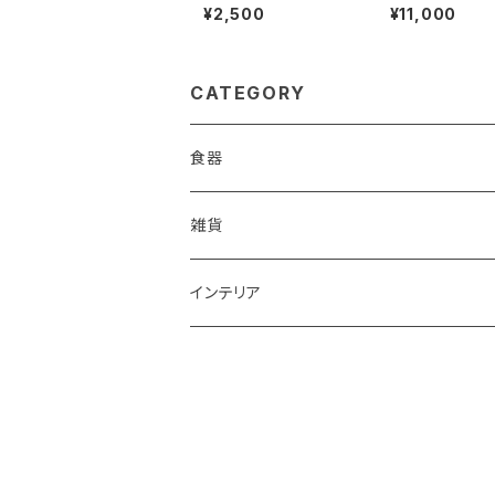
¥2,500
¥11,000
CATEGORY
食器
鉢
雑貨
楕円大鉢
皿
箸置き
インテリア
賜り
七寸皿（ケーキ皿）
カップ
アクセサリー
陶額
多用ボール
小皿
タンブラー
酒器
壺
ボール
楕円皿
マグカップ
ぐい呑み･杯
茶碗
花器