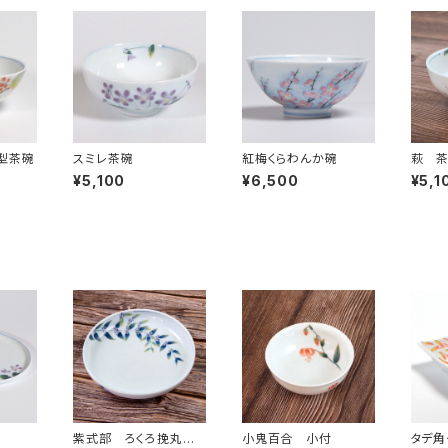
型茶碗
スミレ茶碗
紅梅くらわんか碗
萩 
¥5,100
¥6,500
¥5,1
紫式部 ろくろ挽丸深
小鬼百合 小付
タデ角