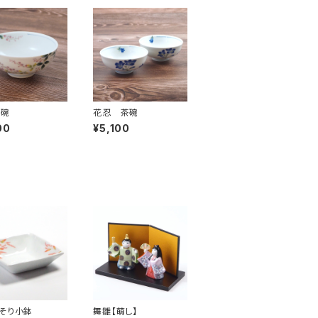
茶碗
花忍 茶碗
00
¥5,100
そり小鉢
舞雛【萌し】