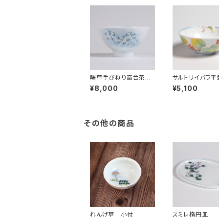
曙草手びねり高台茶漬
サルトリイバラ平
け
¥8,000
¥5,100
その他の商品
れんげ草 小付
スミレ楕円皿