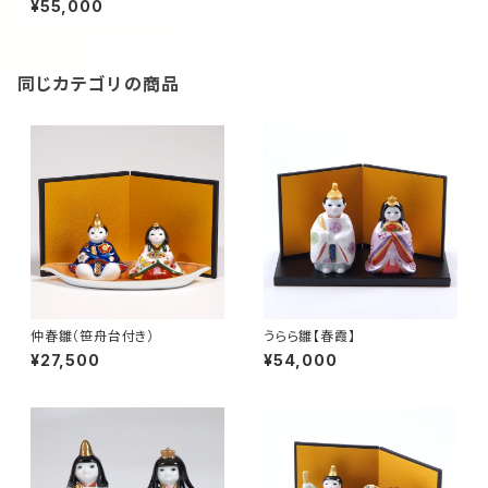
¥55,000
同じカテゴリの商品
仲春雛（笹舟台付き）
うらら雛【春霞】
¥27,500
¥54,000