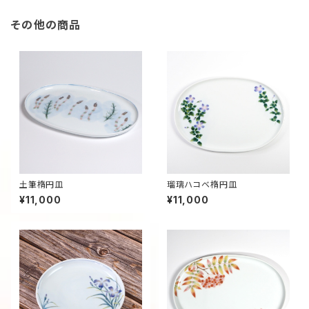
その他の商品
土筆楕円皿
瑠璃ハコベ楕円皿
¥11,000
¥11,000