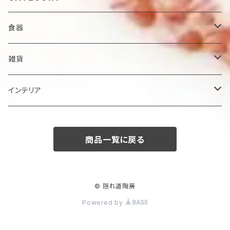
食器
鉢
雑貨
楕円大鉢
皿
箸置き
インテリア
賜り
七寸皿（ケーキ皿）
カップ
アクセサリー
陶額
商品一覧に戻る
多用ボール
小皿
タンブラー
酒器
壺
ボール
楕円皿
マグカップ
ぐい呑み･杯
茶碗
花器
© 隠れ道陶房
Powered by
平丸鉢
パン皿
湯飲み･コップ
徳利
茶漬け・茶碗・くらわんか碗
茶器
人形・置物