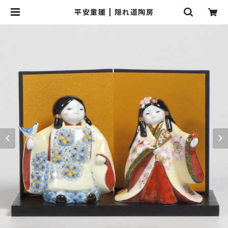
平安童雛 | 隠れ道陶房