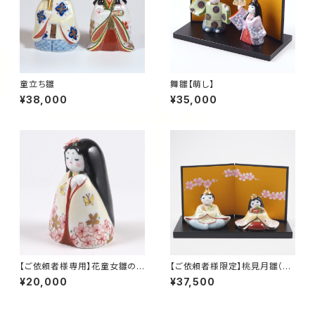
童立ち雛
舞雛【萌し】
¥38,000
¥35,000
【ご依頼者様専用】花童女雛の
【ご依頼者様限定】桃見月雛（梅
み（アウトレット）
花散らし）波桃手描き屏風セット
¥20,000
¥37,500