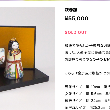
萩巻雛
¥55,000
SOLD OUT
和紙で作られた伝統的なお雛
ました。人形全体に豪華な金
お部屋の彩りや女の子のお祝
こちらは金屏風と敷板がセッ
男雛サイズ 幅：10cm 奥行き
女雛サイズ 幅：5.6cm 奥行き
敷板サイズ 幅：24cm 奥行き
金屏風サイズ 幅25.2cm 高