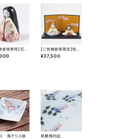
頼者様専用】花童
【ご依頼者様限定】桃見
み（アウトレット）
月雛（梅花散らし）波桃
,000
¥37,500
手描き屏風セット
ス 角そり小鉢
草藤楕円皿