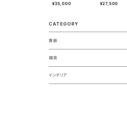
皿
¥35,000
¥27,500
CATEGORY
食器
鉢
雑貨
楕円大鉢
皿
箸置き
インテリア
賜り
七寸皿（ケーキ皿）
カップ
アクセサリー
陶額
多用ボール
小皿
タンブラー
酒器
壺
ボール
楕円皿
マグカップ
ぐい呑み･杯
茶碗
花器