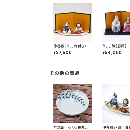
仲春雛（笹舟台付き）
うらら雛【春霞】
¥27,500
¥54,000
その他の商品
紫式部 ろくろ挽丸深
仲春雛2（笹舟台