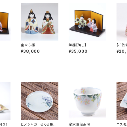
童立ち雛
舞雛【萌し】
【ご依
女雛の
¥38,000
¥35,000
¥20
付き）
ヒメシャガ ろくろ挽丸
定家葛煎茶碗
コスモ