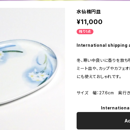
水仙楕円皿
¥11,000
残り1点
International shipping 
冬、寒い中良いに香りを放ち
ミート皿や、カップやカフェ
にも使えておしゃれです。
サイズ 幅：27.6cm 奥行き：
Internationa
Ad