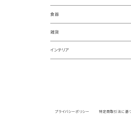
食器
鉢
雑貨
楕円大鉢
皿
箸置き
インテリア
賜り
七寸皿（ケーキ皿）
カップ
アクセサリー
陶額
多用ボール
小皿
タンブラー
酒器
壺
ボール
楕円皿
マグカップ
ぐい呑み･杯
茶碗
花器
プライバシーポリシー
特定商取引法に基
平丸鉢
パン皿
湯飲み･コップ
徳利
茶漬け・茶碗・くらわんか碗
茶器
人形・置物