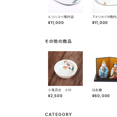
ルリハコベ楕円皿
アメリカヅタ楕円
¥11,000
¥11,000
その他の商品
小鬼百合 小付
日永雛
¥2,500
¥60,000
CATEGORY