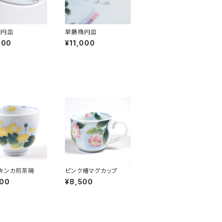
楕円皿
草藤楕円皿
000
¥11,000
キンカ煎茶碗
ピンク椿マグカップ
500
¥8,500