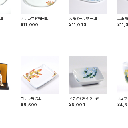
皿
ナナカマド楕円皿
カモミール楕円皿
土筆
¥11,000
¥11,000
¥11,
コナラ角深皿
ドクダミ角そり小鉢
リュウ
¥8,500
¥5,000
¥4,