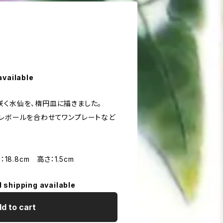
available
咲く水仙を、楕円皿に描きました。
オレボールを合わせてワンプレートなど
18.8cm 高さ：1.5cm
l shipping available
d to cart