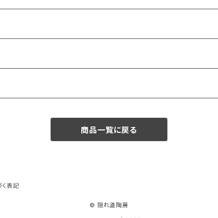
商品一覧に戻る
づく表記
© 隠れ道陶房