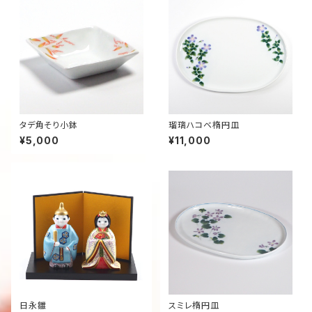
タデ角そり小鉢
瑠璃ハコベ楕円皿
¥5,000
¥11,000
日永雛
スミレ楕円皿