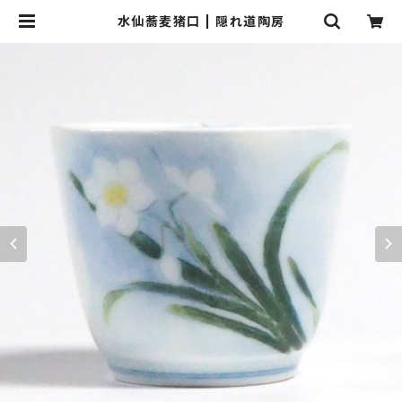
水仙蕎麦猪口 | 隠れ道陶房