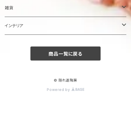
鉢
雑貨
楕円大鉢
皿
箸置き
インテリア
賜り
七寸皿（ケーキ皿）
カップ
アクセサリー
陶額
商品一覧に戻る
多用ボール
小皿
タンブラー
酒器
壺
ボール
楕円皿
マグカップ
ぐい呑み･杯
茶碗
花器
© 隠れ道陶房
Powered by
平丸鉢
パン皿
湯飲み･コップ
徳利
茶漬け・茶碗・くらわんか碗
茶器
人形・置物
スープ碗
八寸皿
煎茶
急須･ティーポット・湯冷まし
その他
その他
角そり鉢
長角皿
カフェオレボール