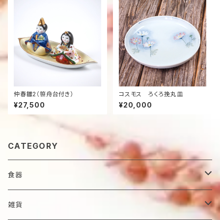
仲春雛2（笹舟台付き）
コスモス ろくろ挽丸皿
¥27,500
¥20,000
CATEGORY
食器
鉢
雑貨