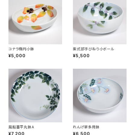
コナラ楕円小鉢
紫式部手びねり小ボール
¥5,000
¥5,500
風船蔓平丸鉢A
れんげ草多用鉢
¥7,200
¥6,500