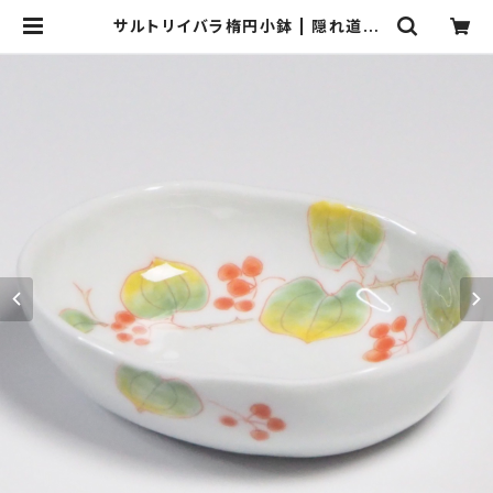
サルトリイバラ楕円小鉢 | 隠れ道陶
房