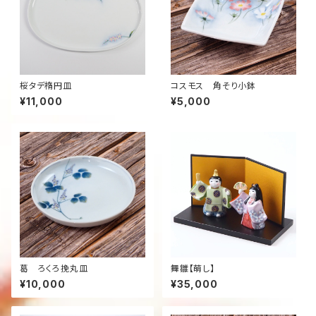
桜タデ楕円皿
コスモス 角そり小鉢
¥11,000
¥5,000
葛 ろくろ挽丸皿
舞雛【萌し】
¥10,000
¥35,000