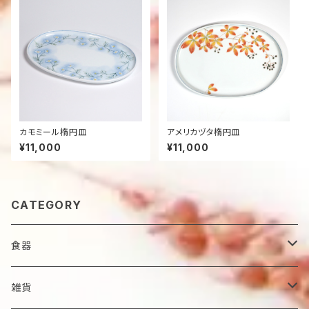
カモミール楕円皿
アメリカヅタ楕円皿
¥11,000
¥11,000
CATEGORY
食器
鉢
雑貨