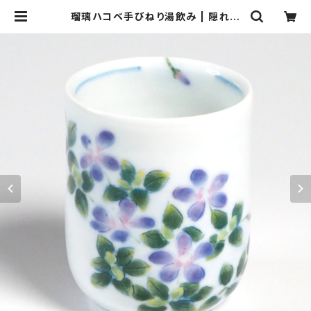
瑠璃ハコベ手びねり湯飲み | 隠れ道
陶房