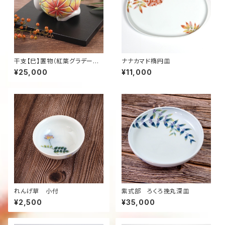
干支【巳】置物（紅葉グラデーシ
ナナカマド楕円皿
ョン）
¥25,000
¥11,000
れんげ草 小付
紫式部 ろくろ挽丸深皿
¥2,500
¥35,000