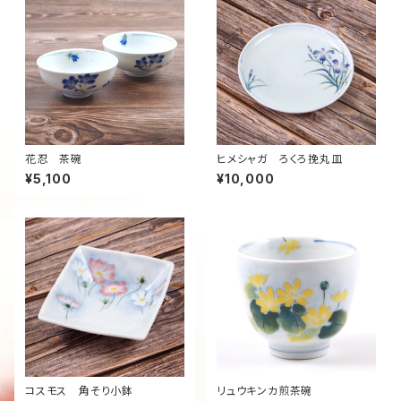
花忍 茶碗
ヒメシャガ ろくろ挽丸皿
¥5,100
¥10,000
コスモス 角そり小鉢
リュウキンカ煎茶碗