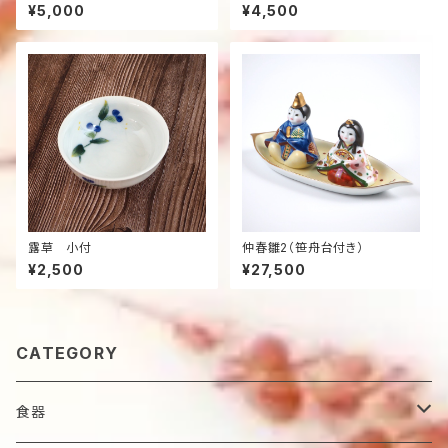
¥5,000
¥4,500
露草 小付
仲春雛2（笹舟台付き）
¥2,500
¥27,500
CATEGORY
食器