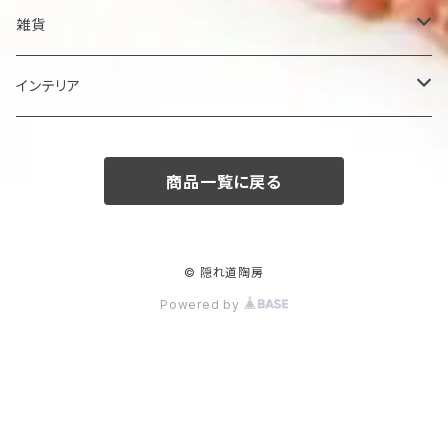
鉢
雑貨
楕円大鉢
皿
箸置き
インテリア
賜り
七寸皿（ケーキ皿）
カップ
アクセサリー
陶額
商品一覧に戻る
多用ボール
小皿
タンブラー
酒器
壺
ボール
楕円皿
マグカップ
ぐい呑み･杯
茶碗
花器
© 隠れ道陶房
Powered by
平丸鉢
パン皿
湯飲み･コップ
徳利
茶漬け・茶碗・くらわんか碗
茶器
人形・置物
スープ碗
八寸皿
煎茶
急須･ティーポット・湯冷まし
その他
その他
角そり鉢
長角皿
カフェオレボール