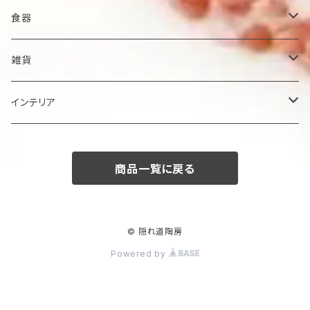
食器
鉢
雑貨
楕円大鉢
皿
箸置き
インテリア
賜り
七寸皿（ケーキ皿）
カップ
アクセサリー
陶額
商品一覧に戻る
多用ボール
小皿
タンブラー
酒器
壺
ボール
楕円皿
マグカップ
ぐい呑み･杯
茶碗
花器
© 隠れ道陶房
Powered by
平丸鉢
パン皿
湯飲み･コップ
徳利
茶漬け・茶碗・くらわんか碗
茶器
人形・置物
スープ碗
八寸皿
煎茶