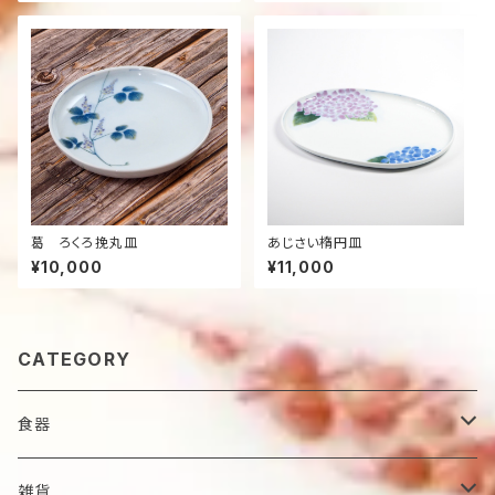
葛 ろくろ挽丸皿
あじさい楕円皿
¥10,000
¥11,000
CATEGORY
食器
鉢
雑貨