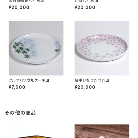
染付風船蔓八寸角皿
野菊八寸角皿
¥20,000
¥20,000
クルマバソウ丸ケーキ皿
桜手びねり九寸丸皿
¥7,000
¥20,000
その他の商品