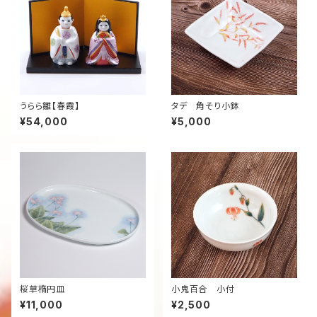
うらら雛【春霞】
タデ 角そり小鉢
¥54,000
¥5,000
桜草楕円皿
小鬼百合 小付
¥11,000
¥2,500