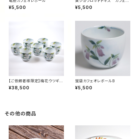
竜胆カフェオレボール
黄ジョウロホトトギス カフェオ
レボール
¥5,500
¥5,500
【ご依頼者様限定】梅花ウツギカ
蛍袋カフェオレボールB
フェオレボール7点セット
¥38,500
¥5,500
その他の商品