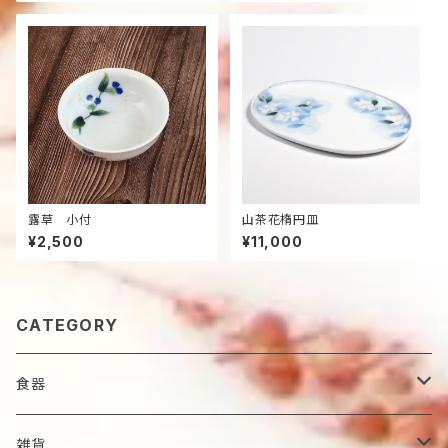
露草 小付
山茶花楕円皿
¥2,500
¥11,000
CATEGORY
食器
鉢
雑貨