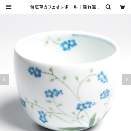
勿忘草カフェオレボール | 隠れ道陶
房