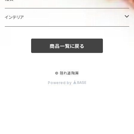
楕円大鉢
皿
箸置き
インテリア
賜り
七寸皿（ケーキ皿）
カップ
アクセサリー
陶額
商品一覧に戻る
多用ボール
小皿
タンブラー
酒器
壺
ボール
楕円皿
マグカップ
ぐい呑み･杯
茶碗
花器
© 隠れ道陶房
Powered by
平丸鉢
パン皿
湯飲み･コップ
徳利
茶漬け・茶碗・くらわんか碗
茶器
人形・置物
スープ碗
八寸皿
煎茶
急須･ティーポット・湯冷まし
その他
その他
角そり鉢
長角皿
カフェオレボール