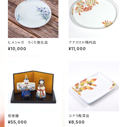
ヒメシャガ ろくろ挽丸皿
ナナカマド楕円皿
¥10,000
¥11,000
萩巻雛
コナラ角深皿
¥55,000
¥8,500