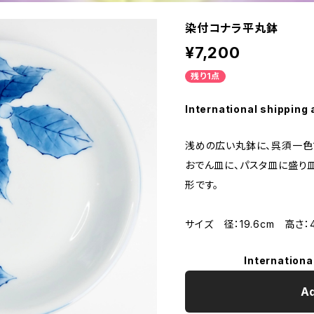
染付コナラ平丸鉢
¥7,200
残り1点
International shipping 
浅めの広い丸鉢に、呉須一色
おでん皿に、パスタ皿に盛り
形です。
サイズ 径：19.6cm 高さ：
Internationa
Ad