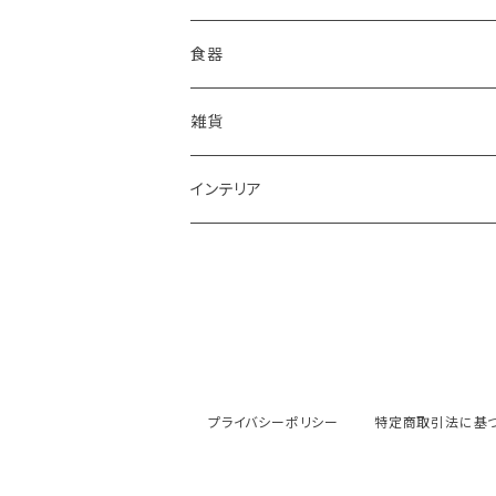
食器
鉢
雑貨
楕円大鉢
皿
箸置き
インテリア
賜り
七寸皿（ケーキ皿）
カップ
アクセサリー
陶額
多用ボール
小皿
タンブラー
酒器
壺
ボール
楕円皿
マグカップ
ぐい呑み･杯
茶碗
花器
プライバシーポリシー
特定商取引法に基
平丸鉢
パン皿
湯飲み･コップ
徳利
茶漬け・茶碗・くらわんか碗
茶器
人形・置物