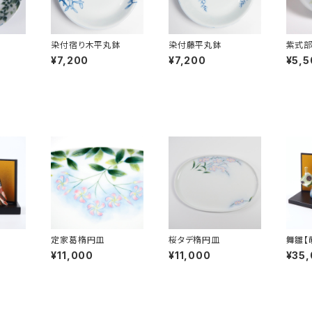
染付宿り木平丸鉢
染付藤平丸鉢
紫式
ル
¥7,200
¥7,200
¥5,5
定家葛楕円皿
桜タデ楕円皿
舞雛【
¥11,000
¥11,000
¥35