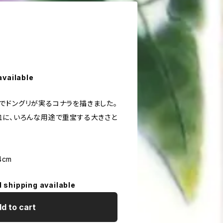
available
でドングリが実るコナラを描きました。
皿に、いろんな用途で重宝する大きさと
4cm
l shipping available
d to cart