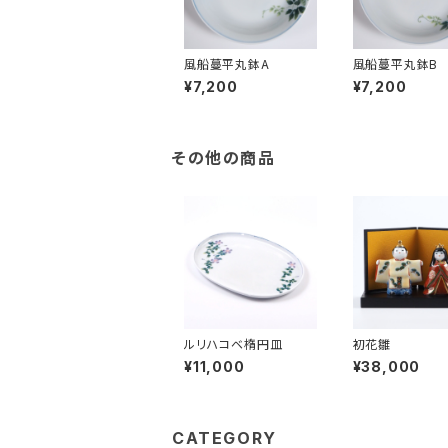
風船蔓平丸鉢A
風船蔓平丸鉢B
¥7,200
¥7,200
その他の商品
ルリハコベ楕円皿
初花雛
¥11,000
¥38,000
CATEGORY