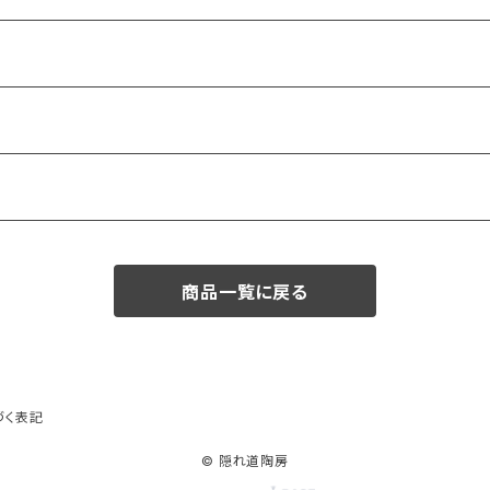
商品一覧に戻る
づく表記
© 隠れ道陶房