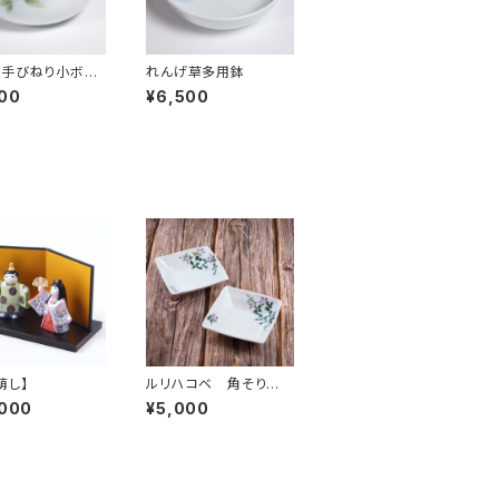
部手びねり小ボー
れんげ草多用鉢
00
¥6,500
萌し】
ルリハコベ 角そり小
鉢
,000
¥5,000