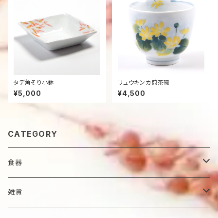
タデ角そり小鉢
リュウキンカ煎茶碗
¥5,000
¥4,500
CATEGORY
食器
鉢
雑貨