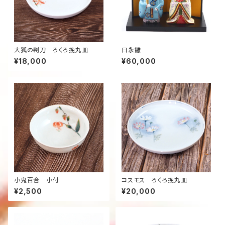
大狐の剃刀 ろくろ挽丸皿
日永雛
¥18,000
¥60,000
小鬼百合 小付
コスモス ろくろ挽丸皿
¥2,500
¥20,000