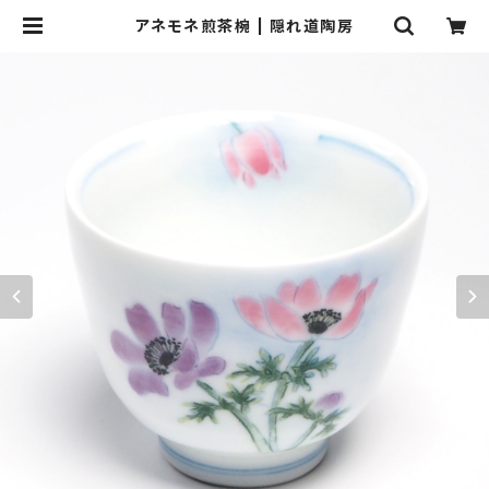
アネモネ煎茶椀 | 隠れ道陶房