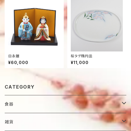
日永雛
桜タデ楕円皿
¥60,000
¥11,000
CATEGORY
食器
鉢
雑貨