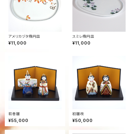
アメリカヅタ楕円皿
スミレ楕円皿
¥11,000
¥11,000
萩巻雛
初雛改
¥55,000
¥50,000