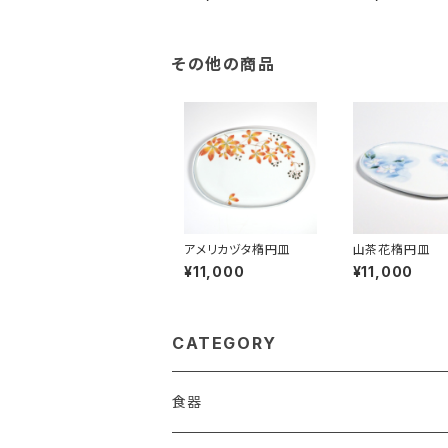
その他の商品
アメリカヅタ楕円皿
山茶花楕円皿
¥11,000
¥11,000
CATEGORY
食器