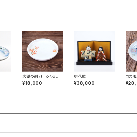
大狐の剃刀 ろくろ挽
初花雛
コスモ
丸皿
¥18,000
¥38,000
¥20