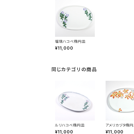
瑠璃ハコベ楕円皿
¥11,000
同じカテゴリの商品
ルリハコベ楕円皿
アメリカヅタ楕円
¥11,000
¥11,000