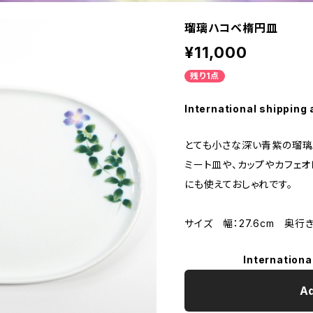
瑠璃ハコベ楕円皿
¥11,000
残り1点
International shipping 
とても小さな深い青紫の瑠璃
ミート皿や、カップやカフェ
にも使えておしゃれです。
サイズ 幅：27.6cm 奥行き：
Internationa
Ad