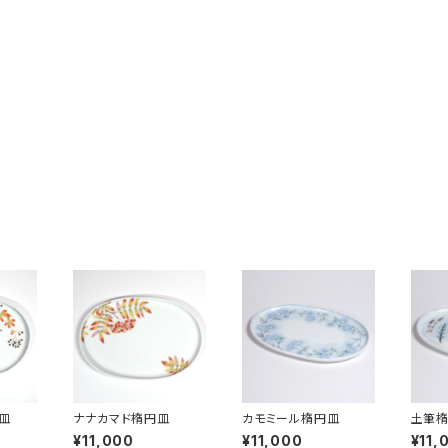
皿
ナナカマド楕円皿
カモミール楕円皿
土筆
¥11,000
¥11,000
¥11,