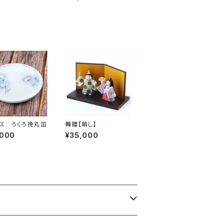
ス ろくろ挽丸皿
舞雛【萌し】
,000
¥35,000