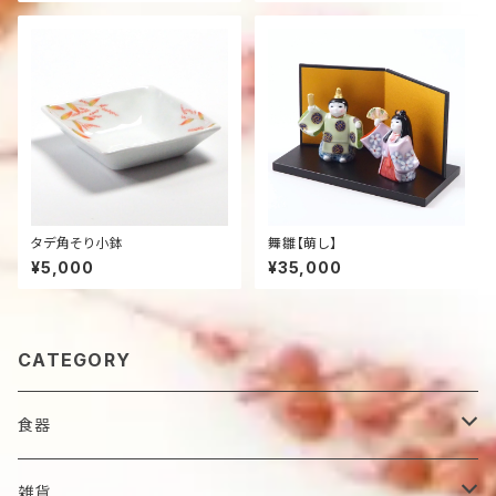
タデ角そり小鉢
舞雛【萌し】
¥5,000
¥35,000
CATEGORY
食器
鉢
雑貨