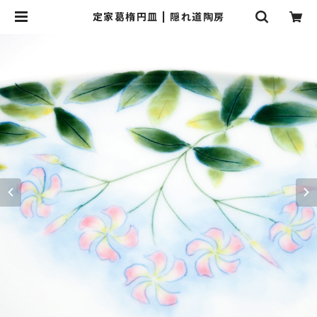
定家葛楕円皿 | 隠れ道陶房