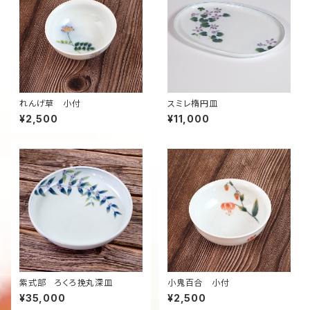
れんげ草 小付
スミレ楕円皿
¥2,500
¥11,000
紫式部 ろくろ挽丸深皿
小鬼百合 小付
¥35,000
¥2,500