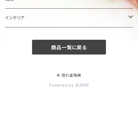
楕円大鉢
皿
箸置き
インテリア
賜り
七寸皿（ケーキ皿）
カップ
アクセサリー
陶額
商品一覧に戻る
多用ボール
小皿
タンブラー
酒器
壺
ボール
楕円皿
マグカップ
ぐい呑み･杯
茶碗
花器
© 隠れ道陶房
Powered by
平丸鉢
パン皿
湯飲み･コップ
徳利
茶漬け・茶碗・くらわんか碗
茶器
人形・置物
スープ碗
八寸皿
煎茶
急須･ティーポット・湯冷まし
その他
その他
角そり鉢
長角皿
カフェオレボール